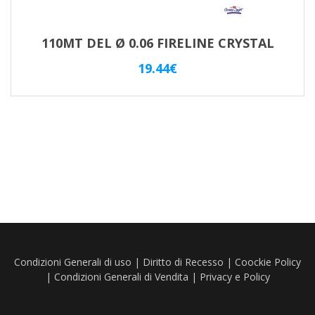
110MT DEL Ø 0.06 FIRELINE CRYSTAL
19.44
€
Condizioni Generali di uso
|
Diritto di Recesso
|
Coockie Policy
|
Condizioni Generali di Vendita
|
Privacy e Policy