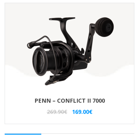
PENN – CONFLICT II 7000
Il
Il
269.90
€
169.00
€
prezzo
prezzo
originale
attuale
era:
è: