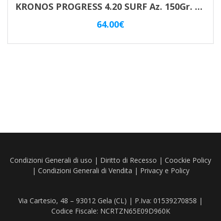
KRONOS PROGRESS 4.20 SURF Az. 150Gr. TRABUCCO
64.00
€
Condizioni Generali di uso
|
Diritto di Recesso
|
Coockie Policy
|
Condizioni Generali di Vendita
|
Privacy e Policy
Via Cartesio, 48 – 93012 Gela (CL) | P.Iva: 01539270858 |
Codice Fiscale: NCRTZN65E09D960K