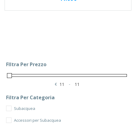
FIltra Per Prezzo
€
-
Minimum Price
Maximum Price
Filtra Per Categoria
Subacquea
Accessori per Subacquea