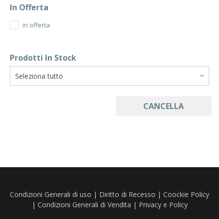
In Offerta
in offerta
Prodotti In Stock
CANCELLA
Condizioni Generali di uso
|
Diritto di Recesso
|
Coockie Policy
|
Condizioni Generali di Vendita
|
Privacy e Policy