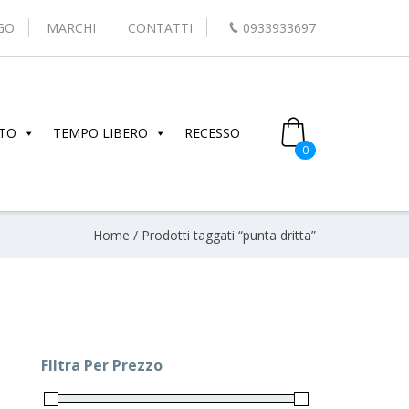
GO
MARCHI
CONTATTI
0933933697
TO
TEMPO LIBERO
RECESSO
0
Home
/ Prodotti taggati “punta dritta”
FIltra Per Prezzo