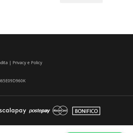
ndita
|
Privacy e Policy
TZN65E09D960K