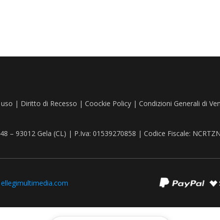
 uso
|
Diritto di Recesso
|
Coockie Policy
|
Condizioni Generali di Ve
, 48 – 93012 Gela (CL) | P.Iva: 01539270858 | Codice Fiscale: NCR
:
ellegimultimedia.com