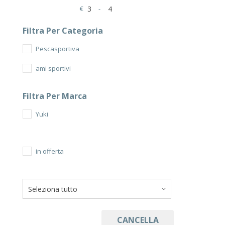
€
-
Minimum Price
Maximum Price
Filtra Per Categoria
Pescasportiva
ami sportivi
Filtra Per Marca
Yuki
in offerta
CANCELLA