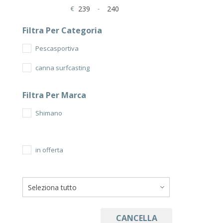
€
-
Minimum Price
Maximum Price
Filtra Per Categoria
Pescasportiva
canna surfcasting
Filtra Per Marca
Shimano
in offerta
CANCELLA