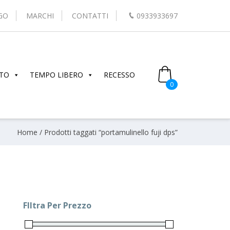
GO
MARCHI
CONTATTI
0933933697
TO
TEMPO LIBERO
RECESSO
0
Home
/ Prodotti taggati “portamulinello fuji dps”
FIltra Per Prezzo