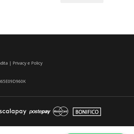
ndita
|
Privacy e Policy
TZN65E09D960K