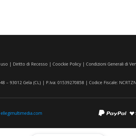
 uso
|
Diritto di Recesso
|
Coockie Policy
|
Condizioni Generali di Ve
, 48 – 93012 Gela (CL) | P.Iva: 01539270858 | Codice Fiscale: NCR
:
ellegimultimedia.com