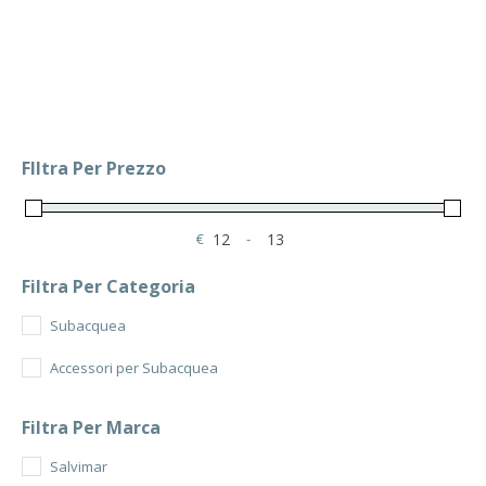
FIltra Per Prezzo
€
-
Minimum Price
Maximum Price
Filtra Per Categoria
Subacquea
Accessori per Subacquea
Filtra Per Marca
Salvimar