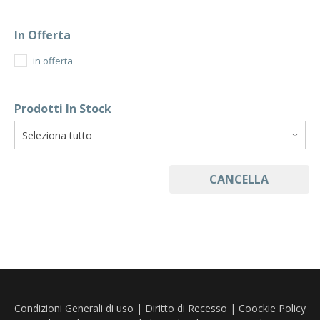
In Offerta
in offerta
Prodotti In Stock
CANCELLA
Condizioni Generali di uso
|
Diritto di Recesso
|
Coockie Policy