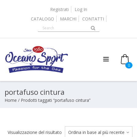
Skip
to
Registrati
Log In
content
CATALOGO
MARCHI
CONTATTI
it
0
portafuso cintura
Home
/ Prodotti taggati “portafuso cintura”
Visualizzazione del risultato