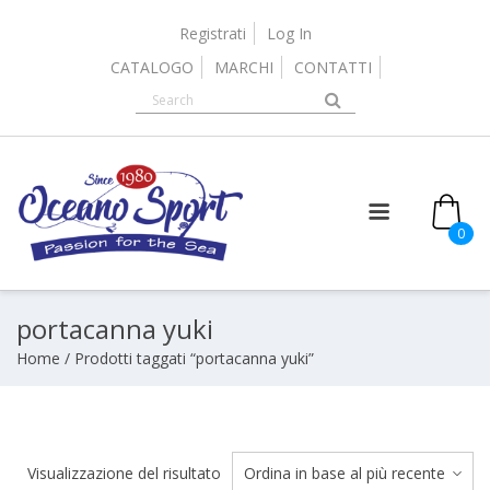
Skip
to
Registrati
Log In
content
CATALOGO
MARCHI
CONTATTI
it
0
portacanna yuki
Home
/ Prodotti taggati “portacanna yuki”
Visualizzazione del risultato