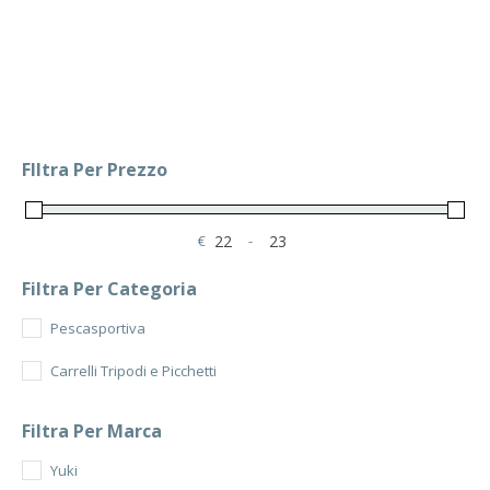
FIltra Per Prezzo
€
-
Minimum Price
Maximum Price
Filtra Per Categoria
Pescasportiva
Carrelli Tripodi e Picchetti
Filtra Per Marca
Yuki