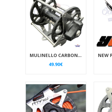
MULINELLO CARBONIO MVD “S” 10103.CE
49.90
€