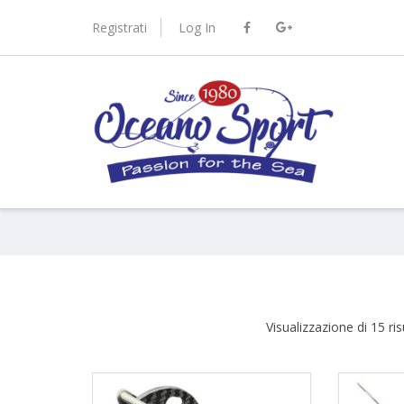
Skip
to
Registrati
Log In
content
port.it
Visualizzazione di 15 risu