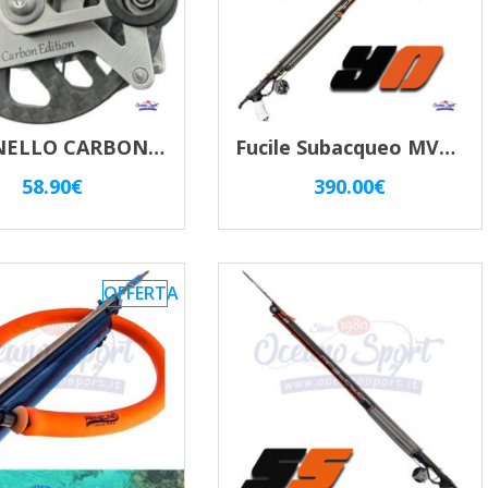
MULINELLO CARBONIO MVD “L” MVD10111.CE
Fucile Subacqueo MVD Zeso Inverter 90 Carbon
58.90
€
390.00
€
OFFERTA