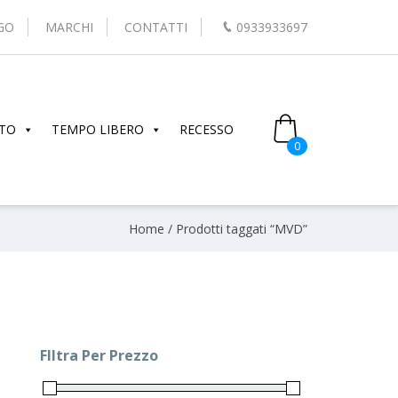
GO
MARCHI
CONTATTI
0933933697
TO
TEMPO LIBERO
RECESSO
0
Home
/ Prodotti taggati “MVD”
FIltra Per Prezzo