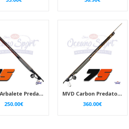
Fucile Arbalete Predator 75 Inverter Zeso
MVD Carbon Predator Zeso Inverter 75
250.00
€
360.00
€