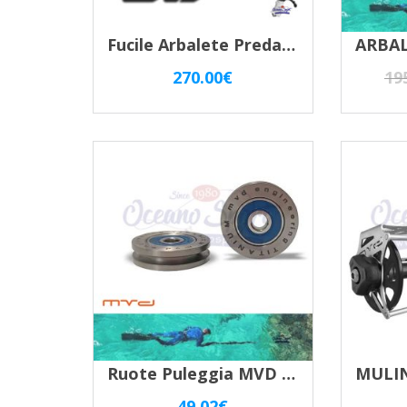
Fucile Arbalete Predator 90 Inverter Zeso
270.00
€
19
Ruote Puleggia MVD TITANIO Per Inverter – Coppia
49.02
€