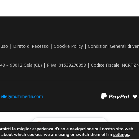
 uso
|
Diritto di Recesso
|
Coockie Policy
|
Condizioni Generali di Ve
, 48 – 93012 Gela (CL) | P.Iva: 01539270858 | Codice Fiscale: NCR
:
ellegimultimedia.com
Recedere dal contratto qui
rnirti la miglior esperienza d'uso e navigazione sul nostro sito web.
 about which cookies we are using or switch them off in
settings
.