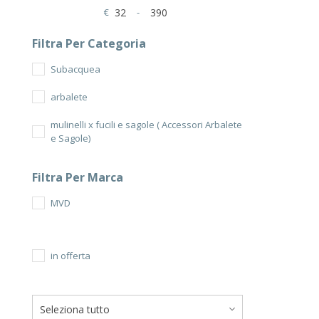
€
-
Minimum Price
Maximum Price
Filtra Per Categoria
Subacquea
arbalete
mulinelli x fucili e sagole ( Accessori Arbalete
e Sagole)
Filtra Per Marca
MVD
in offerta