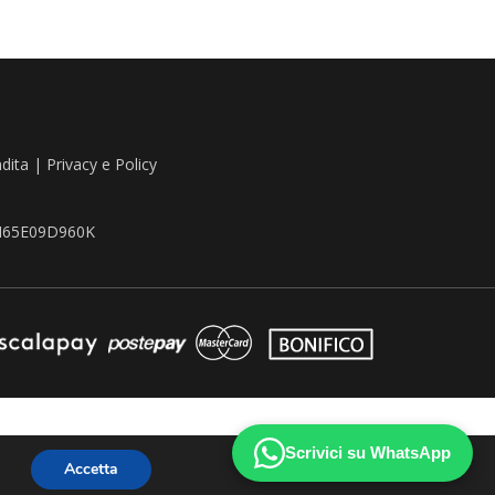
ndita
|
Privacy e Policy
TZN65E09D960K
Scrivici su WhatsApp
Accetta