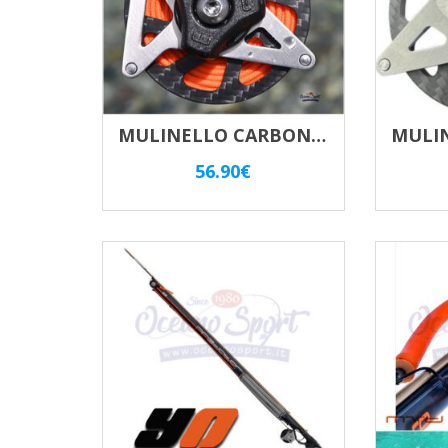
MULINELLO CARBONIO MVD “M” MVD10107.CE
56.90
€