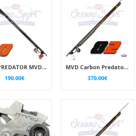
recente
NEW PREDATOR MVD ZESO 90 OPEN
MVD Carbon Predator Zeso Inverter 82
190.00
€
370.00
€