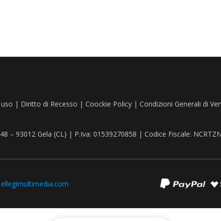
 uso
|
Diritto di Recesso
|
Coockie Policy
|
Condizioni Generali di Ve
, 48 – 93012 Gela (CL) | P.Iva: 01539270858 | Codice Fiscale: NCR
:
ellegimultimedia.com