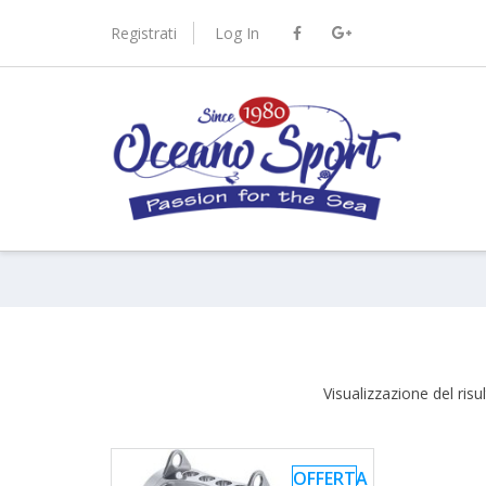
Skip
to
Registrati
Log In
content
port.it
Visualizzazione del risu
OFFERTA