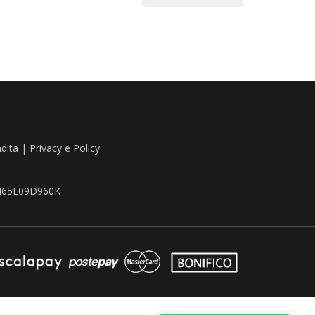
ndita
|
Privacy e Policy
TZN65E09D960K