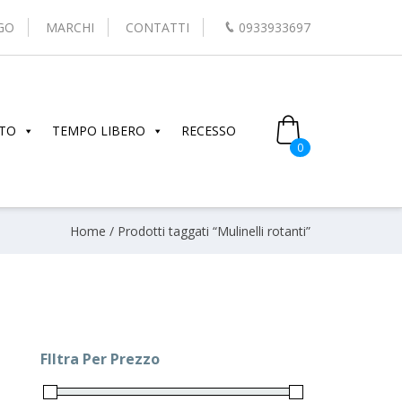
GO
MARCHI
CONTATTI
0933933697
TO
TEMPO LIBERO
RECESSO
0
Home
/ Prodotti taggati “Mulinelli rotanti”
FIltra Per Prezzo