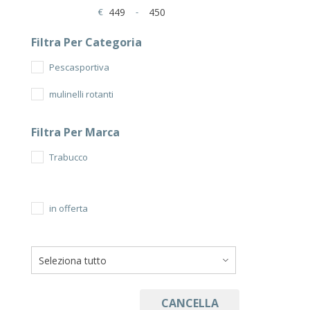
€
-
Minimum Price
Maximum Price
Filtra Per Categoria
Pescasportiva
mulinelli rotanti
Filtra Per Marca
Trabucco
in offerta
CANCELLA