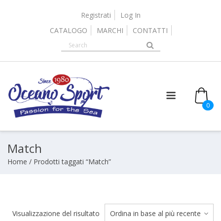
Skip
to
Registrati
Log In
content
CATALOGO
MARCHI
CONTATTI
it
0
Match
Home
/ Prodotti taggati “Match”
Visualizzazione del risultato