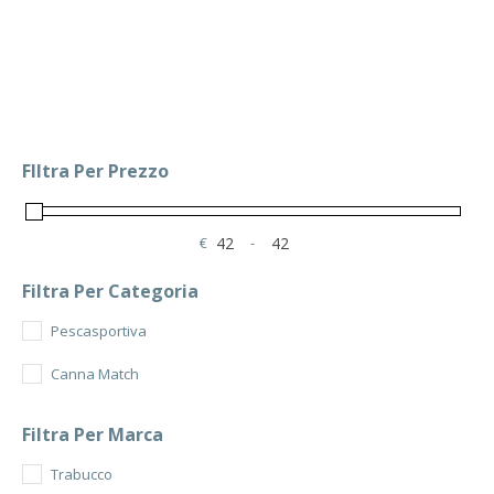
FIltra Per Prezzo
€
-
Minimum Price
Maximum Price
Filtra Per Categoria
Pescasportiva
Canna Match
Filtra Per Marca
Trabucco