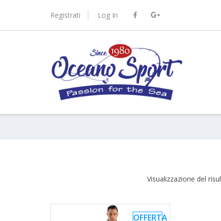
Skip
to
Registrati
Log In
content
port.it
Visualizzazione del risu
OFFERTA