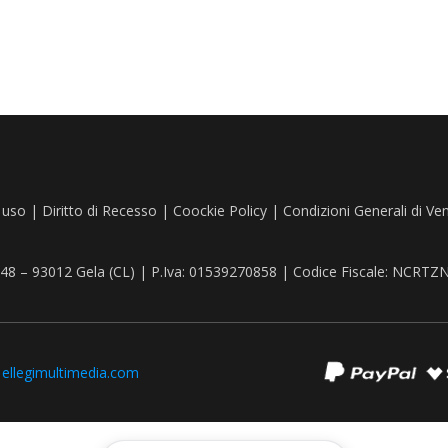
 uso
|
Diritto di Recesso
|
Coockie Policy
|
Condizioni Generali di Ve
, 48 – 93012 Gela (CL) | P.Iva: 01539270858 | Codice Fiscale: NCR
:
ellegimultimedia.com