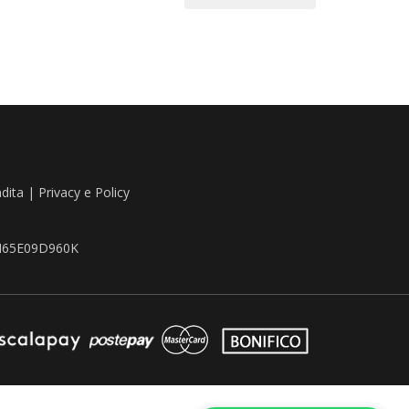
ndita
|
Privacy e Policy
TZN65E09D960K