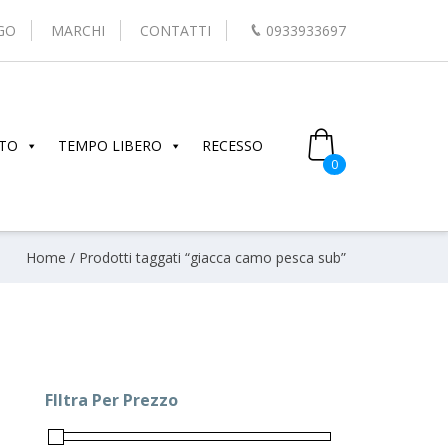
GO
MARCHI
CONTATTI
0933933697
TO
TEMPO LIBERO
RECESSO
0
Home
/ Prodotti taggati “giacca camo pesca sub”
FIltra Per Prezzo