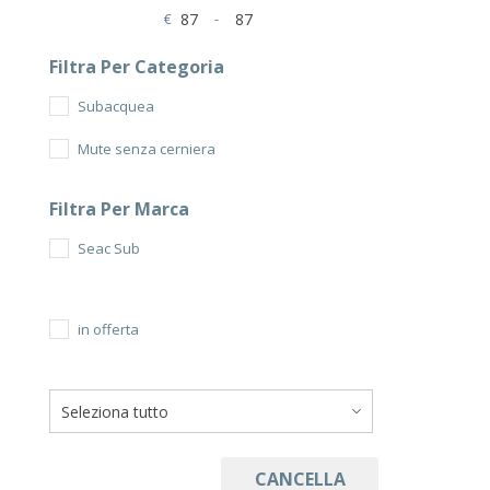
€
-
Minimum Price
Maximum Price
Filtra Per Categoria
Subacquea
Mute senza cerniera
Filtra Per Marca
Seac Sub
in offerta
CANCELLA