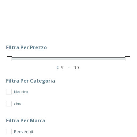
FIltra Per Prezzo
€
-
Minimum Price
Maximum Price
Filtra Per Categoria
Nautica
cime
Filtra Per Marca
Benvenuti