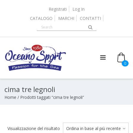
Skip
to
Registrati
Log In
content
CATALOGO
MARCHI
CONTATTI
it
0
cima tre legnoli
Home
/ Prodotti taggati “cima tre legnoli”
Visualizzazione del risultato