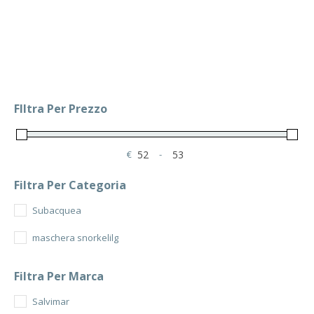
FIltra Per Prezzo
€
-
Minimum Price
Maximum Price
Filtra Per Categoria
Subacquea
maschera snorkelilg
Filtra Per Marca
Salvimar