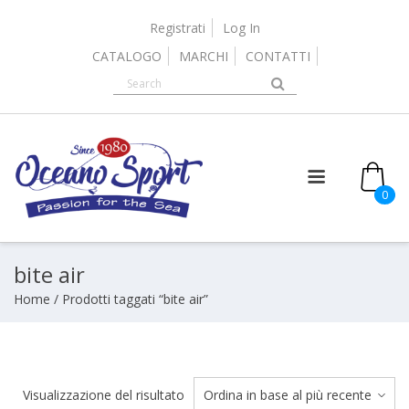
Skip
to
Registrati
Log In
content
CATALOGO
MARCHI
CONTATTI
it
0
bite air
Home
/ Prodotti taggati “bite air”
Visualizzazione del risultato