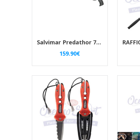
Salvimar Predathor 75 Vuoto – Fucile Subacqueo Pneumatico Con Regolatore Di Potenza
159.90
€