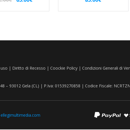
prezzo
prezzo
originale
attuale
era:
è:
82.00€.
65.00€.
 uso
|
Diritto di Recesso
|
Coockie Policy
|
Condizioni Generali di Ve
, 48 – 93012 Gela (CL) | P.Iva: 01539270858 | Codice Fiscale: NCR
:
ellegimultimedia.com