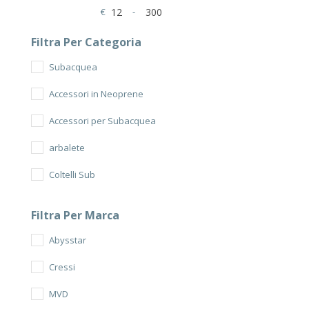
€
-
Minimum Price
Maximum Price
Filtra Per Categoria
Subacquea
Accessori in Neoprene
Accessori per Subacquea
arbalete
Coltelli Sub
Fucili oleopneumatici
Filtra Per Marca
Mute senza cerniera
Abysstar
Cressi
MVD