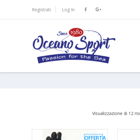
Skip
to
Registrati
Log In
content
port.it
Visualizzazione di 12 risu
OFFERTA