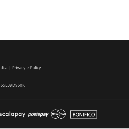
ndita
|
Privacy e Policy
TZN65E09D960K