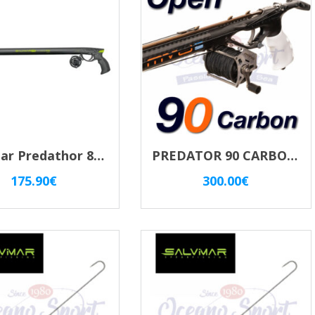
recente
Salvimar Predathor 85 Vuoto – Fucile Subacqueo Pneumatico Con Regolatore Di Potenza
PREDATOR 90 CARBON ZESO OPEN
175.90
€
300.00
€