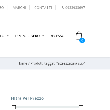
GO
MARCHI
CONTATTI
0933933697
TO
TEMPO LIBERO
RECESSO
0
Home
/ Prodotti taggati “attrezzatura sub”
FIltra Per Prezzo