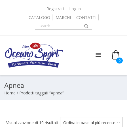
Skip
to
Registrati
Log In
content
CATALOGO
MARCHI
CONTATTI
it
0
Apnea
Home
/ Prodotti taggati “Apnea”
Ordina
Visualizzazione di 10 risultati