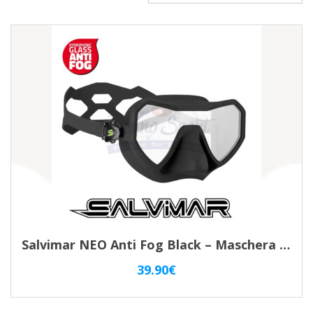
in
base
al
più
recente
Salvimar NEO Anti Fog Black – Maschera Apnea Monolente
39.90
€