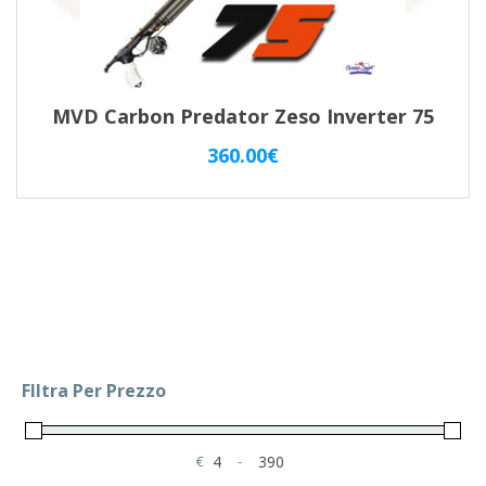
MVD Carbon Predator Zeso Inverter 75
360.00
€
FIltra Per Prezzo
€
-
Minimum Price
Maximum Price