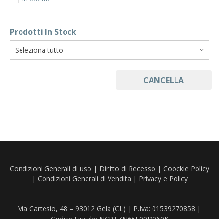
Prodotti In Stock
CANCELLA
Condizioni Generali di uso
|
Diritto di Recesso
|
Coockie Policy
|
Condizioni Generali di Vendita
|
Privacy e Policy
Via Cartesio, 48 – 93012 Gela (CL) | P.Iva: 01539270858 |
Codice Fiscale: NCRTZN65E09D960K