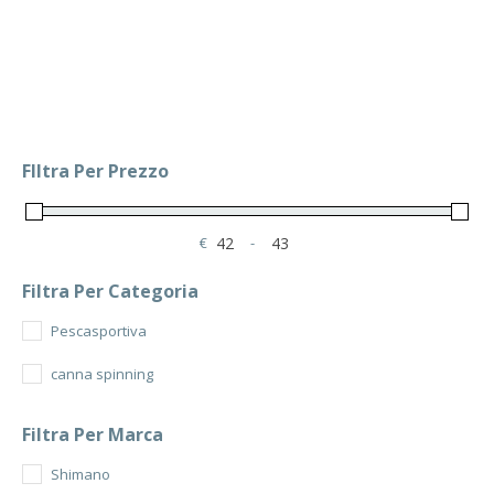
FIltra Per Prezzo
€
-
Minimum Price
Maximum Price
Filtra Per Categoria
Pescasportiva
canna spinning
Filtra Per Marca
Shimano