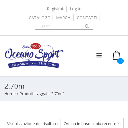
Skip
to
Registrati
Log In
content
CATALOGO
MARCHI
CONTATTI
it
0
2.70m
Home
/ Prodotti taggati “2.70m”
Visualizzazione del risultato