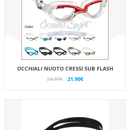
OCCHIALI NUOTO CRESSI SUB FLASH
Il
Il
24.99
€
21.90
€
prezzo
prezzo
originale
attuale
era:
è:
24.99€.
21.90€.