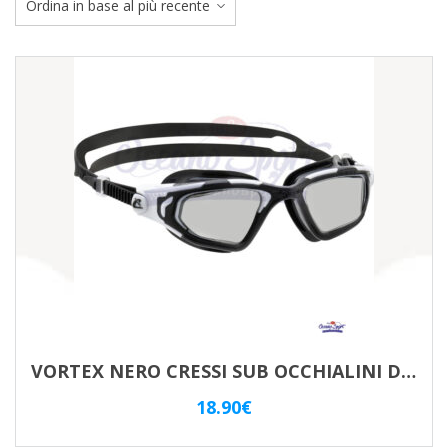
ba
al
pi
re
VORTEX NERO CRESSI SUB OCCHIALINI DA NUOTO – CLEAR
18.90
€