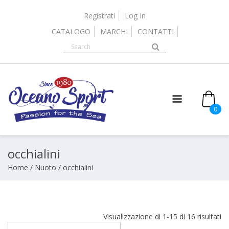
Skip
to
Registrati
Log In
content
CATALOGO
MARCHI
CONTATTI
it
0
occhialini
Home
/
Nuoto
/ occhialini
Or
Visualizzazione di 1-15 di 16 risultati
in