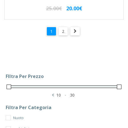
Il
Il
25.00
€
20.00
€
prezzo
prezzo
originale
attuale
era:
è:
1
2
25.00€.
20.00€.
FIltra Per Prezzo
€
-
Minimum Price
Maximum Price
Filtra Per Categoria
Nuoto