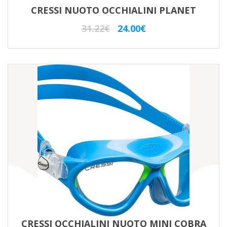
CRESSI NUOTO OCCHIALINI PLANET
Il
Il
31.22
€
24.00
€
prezzo
prezzo
originale
attuale
era:
è:
31.22€.
24.00€.
CRESSI OCCHIALINI NUOTO MINI COBRA