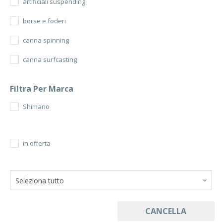
artificiali suspending
borse e foderi
canna spinning
canna surfcasting
monofilo fluorocarbon
Filtra Per Marca
Mulinelli 1000/4000
Shimano
Mulinelli 5000/10000
Mulinelli Surfcasting
in offerta
CANCELLA