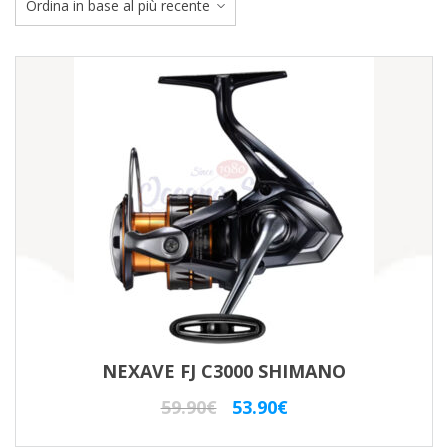
ba
al
pi
re
NEXAVE FJ C3000 SHIMANO
Il
Il
59.90
€
53.90
€
prezzo
prezzo