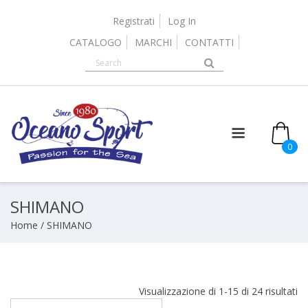
Skip
to
Registrati
Log In
content
CATALOGO
MARCHI
CONTATTI
it
0
SHIMANO
Home
/ SHIMANO
Or
Visualizzazione di 1-15 di 24 risultati
in