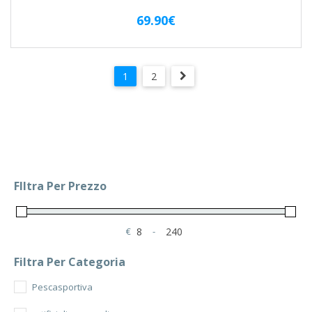
69.90
€
1
2
FIltra Per Prezzo
€
-
Minimum Price
Maximum Price
Filtra Per Categoria
Pescasportiva