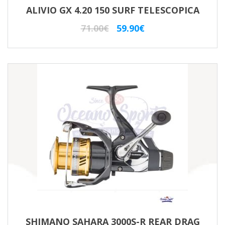
ALIVIO GX 4.20 150 SURF TELESCOPICA
Il
Il
71.00
€
59.90
€
prezzo
prezzo
originale
attuale
era:
è:
71.00€.
59.90€.
SHIMANO SAHARA 3000S-R REAR DRAG