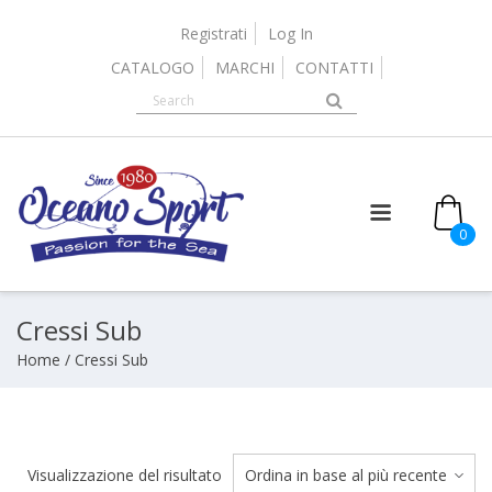
Skip
to
Registrati
Log In
content
CATALOGO
MARCHI
CONTATTI
it
0
Cressi Sub
Home
/ Cressi Sub
Visualizzazione del risultato