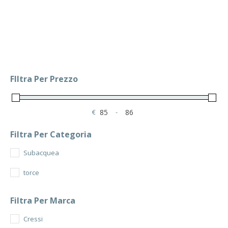
era:
è:
100.00€.
85.00€.
FIltra Per Prezzo
€
-
Minimum Price
Maximum Price
Filtra Per Categoria
Subacquea
torce
Filtra Per Marca
Cressi