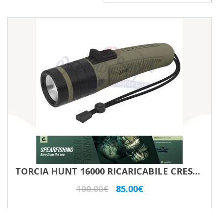
TORCIA HUNT 16000 RICARICABILE CRESSI SUB
Il
Il
100.00
€
85.00
€
prezzo
prezzo
originale
attuale