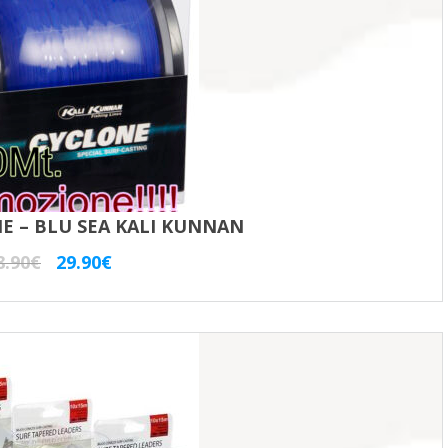
E – BLU SEA KALI KUNNAN
Il
Il
8.90
€
29.90
€
prezzo
prezzo
originale
attuale
era:
è:
38.90€.
29.90€.