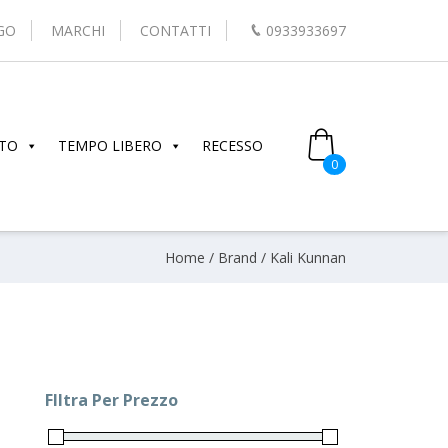
GO
MARCHI
CONTATTI
0933933697
TO
TEMPO LIBERO
RECESSO
0
Home
/ Brand / Kali Kunnan
FIltra Per Prezzo