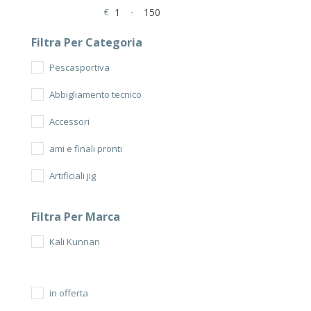
€
-
Minimum Price
Maximum Price
Filtra Per Categoria
Pescasportiva
Abbigliamento tecnico
Accessori
ami e finali pronti
Artificiali jig
artificiali sinking
Filtra Per Marca
borse e foderi
Kali Kunnan
canna barca
canna spinning
in offerta